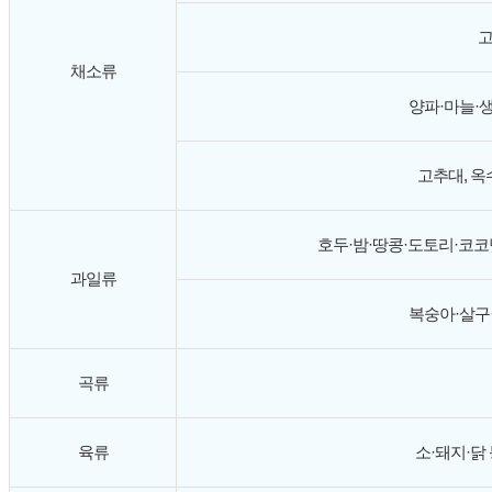
고
채소류
양파·마늘·
고추대, 옥
호두·밤·땅콩·도토리·코코
과일류
복숭아·살구
곡류
육류
소·돼지·닭