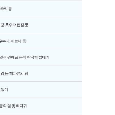
추씨 등
생강·옥수수 껍질 등
수수대, 마늘대 등
넛·파인애플 등의 딱딱한 껍데기
·감 등 핵과류의 씨
왕겨
 등의 털 및 뼈다귀