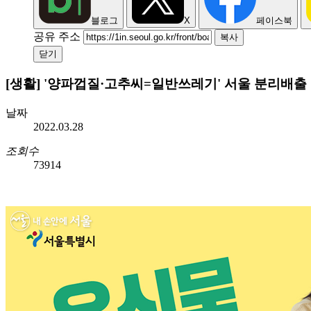
블로그
X
페이스북
공유 주소
복사
닫기
[생활] '양파껍질·고추씨=일반쓰레기' 서울 분리배출
날짜
2022.03.28
조회수
73914